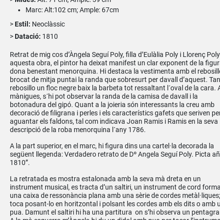
Marc: Alt:102 cm; Ample: 67cm
Estil:
Neoclàssic
Datació:
1810
Retrat de mig cos d’Àngela Seguí Poly, filla d’Eulàlia Poly i Llorenç Poly
aquesta obra, el pintor ha deixat manifest un clar exponent de la figu
dona benestant menorquina. Hi destaca la vestimenta amb el rebosill
brocat de mitja puntai la randa que sobresurt per davall d’aquest. Tan
rebosillo un floc negre baix la barbeta tot ressaltant l´oval de la cara. 
mànigues, s´hi pot observar la randa de la camisa de davall i la
botonadura del gipó. Quant a la joieria són interessants la creu amb
decoració de filigrana i perles i els característics gafets que seriven pe
aguantar els faldons, tal com indicava Joan Ramis i Ramis en la seva
descripció de la roba menorquina l´any 1786.
A la part superior, en el marc, hi figura dins una cartel·la decorada la
següent llegenda: Verdadero retrato de Dº Angela Seguí Poly. Picta a
1810”.
La retratada es mostra estalonada amb la seva mà dreta en un
instrument musical, es tracta d’un saltiri, un instrument de cord forma
una caixa de ressonància plana amb una sèrie de cordes metàl·liques;
toca posant-lo en horitzontal i polsant les cordes amb els dits o amb 
pua. Damunt el saltiri hi ha una partitura on s’hi observa un pentagr