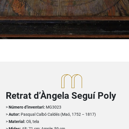
Retrat d’Àngela Seguí Poly
Número d’inventari:
MG3023
Autor:
Pasqual Calbó Caldés (Maó, 1752 – 1817)
Material:
Oli, tela
Mides:
Alt: 71 cm; Ample: 59 cm