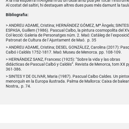
A la mà esquerra m’Àngela hi du un didal amb pua per tocar l’instrume
Al costat del saltiri, hi destaquen altres dues pues més damunt la taul
Bibliografia:
ANDREU ADAME, Cristina; HERNÁNDEZ GÓMEZ, Mª Àngels; SINTES
ESPASA, Guillem (1986). Pascual Calbo, la pintura cosmopolita del XVI
Col·lecció: Galeria de Personatges núm. 2. Maó: Catàleg de l´exposició
Patronat de Cultura de l´Ajuntament de Maó. p. 35
ANDREU ADAME, Cristina; DESEL GONZÁLEZ, Carolina (2017): Pas
Calbó i Caldés 1752-1817. Maó: Museu de Menorca. pp. 108-109.
HERNÁNDEZ SANZ, Francesc (1925): “Sobre la vida y las obras
didácticas de Pascual Calbó y Caldés”. Revista de Menorca, tom XX p
361-386.
SINTES Y DE OLIVAR, Maria (1987). Pascual Calbo Caldes. Un pinto
menorquín en la Europa ilustrada. Palma de Mallorca: Caixa de balea
Nostra,. p. 74.