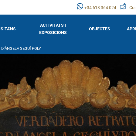
+34 618 364 024
Com
ACTIVITATS I
ISITA'NS
OBJECTES
APR
EXPOSICIONS
 D’ÀNGELA SEGUÍ POLY