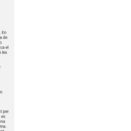
. En
ra de
o
ca el
A les
r
ño
t per
 es
una
ama.