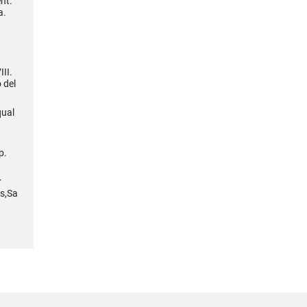
nt.
a.
II.
 del
qual
p.
r
rs,Sa