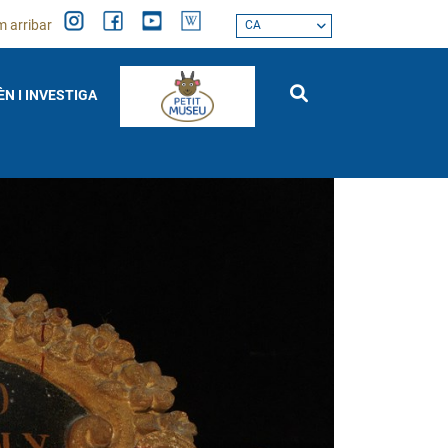
 arribar
CA
ÈN I INVESTIGA