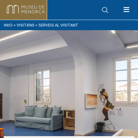
om arribar
INICI
>
VISITA'NS
> SERVEIS AL VISITANT