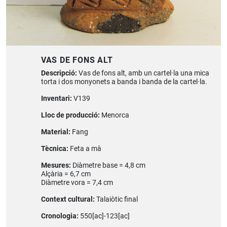
VAS DE FONS ALT
Descripció:
Vas de fons alt, amb un cartel·la una mica
torta i dos monyonets a banda i banda de la cartel·la.
Inventari:
V139
Lloc de producció:
Menorca
Material:
Fang
Tècnica:
Feta a mà
Mesures:
Diàmetre base = 4,8 cm
Alçària = 6,7 cm
Diàmetre vora = 7,4 cm
Context cultural:
Talaiòtic final
Cronologia:
550[ac]-123[ac]