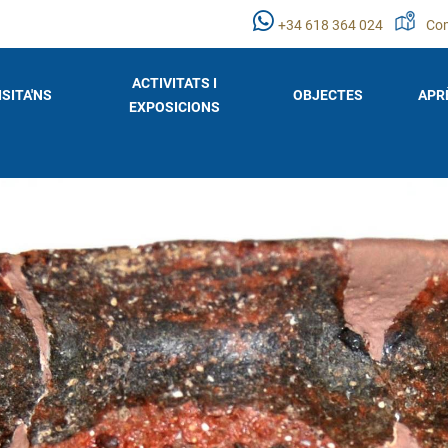
+34 618 364 024
Com
ACTIVITATS I
ISITA'NS
OBJECTES
APR
EXPOSICIONS