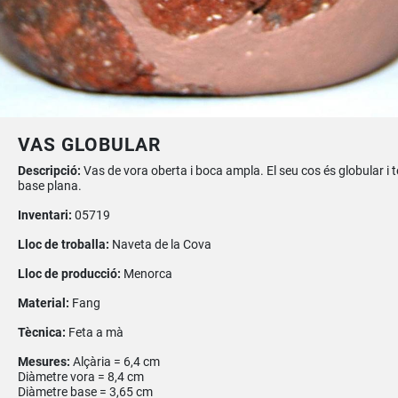
VAS GLOBULAR
Descripció:
Vas de vora oberta i boca ampla. El seu cos és globular i t
base plana.
Inventari:
05719
Lloc de troballa:
Naveta de la Cova
Lloc de producció:
Menorca
Material:
Fang
Tècnica:
Feta a mà
Mesures:
Alçària = 6,4 cm
Diàmetre vora = 8,4 cm
Diàmetre base = 3,65 cm