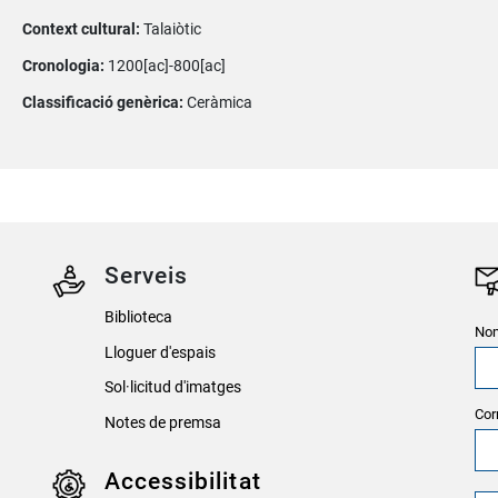
Context cultural:
Talaiòtic
Cronologia:
1200[ac]-800[ac]
Classificació genèrica:
Ceràmica
Serveis
Biblioteca
Nom
Lloguer d'espais
Sol·licitud d'imatges
Cor
Notes de premsa
Accessibilitat