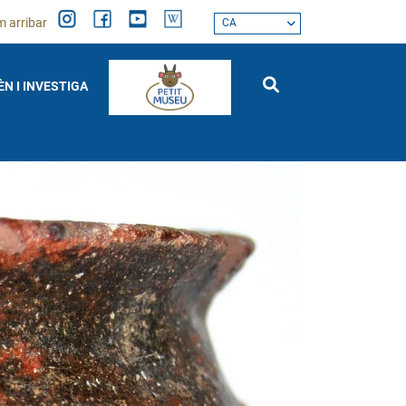
 arribar
CA
ÈN I INVESTIGA