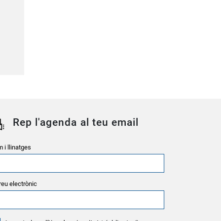
Rep l'agenda al teu email
 i llinatges
reu electrònic