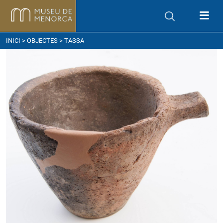
om arribar
INICI
>
OBJECTES
> TASSA