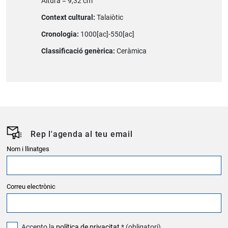
Altura = 9,32 cm
Context cultural:
Talaiòtic
Cronologia:
1000[ac]-550[ac]
Classificació genèrica:
Ceràmica
Rep l'agenda al teu email
Nom i llinatges
Correu electrònic
Accepto la
política de privacitat
* (obligatori)