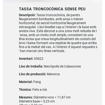
TASSA TRONCOCÒNICA SENSE PEU
Descripció:
Tassa troncocònica, de parets
lleugerament bombades, amb ansa o mànec
horitzontal, de secció horitzontal lleugerament
estrangulat. Llavi bisellat cap a l´interior i la base amb
aresta viva. Està decorat a una zona molt reduida de l
´ansa, amb un motiu molt simple, consistent en una
línia incisa que creua longitudinalment els costats del
broc i baixa formant una espècie de quadre que arriba
fins a la meitat del vas. A l´interior d´aquest requadre s
´han marcat cinc línies verticals.
Inventari:
05022
Lloc de troballa:
Necròpolis de Calascoves
Lloc de producció:
Menorca
Material:
Fang
Tècnica:
Feta a mà
Mesures:
Diàmetre vora = 11,87 cm
Diàmetre base = 5,23 cm