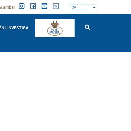
 arribar
CA
ÈN I INVESTIGA