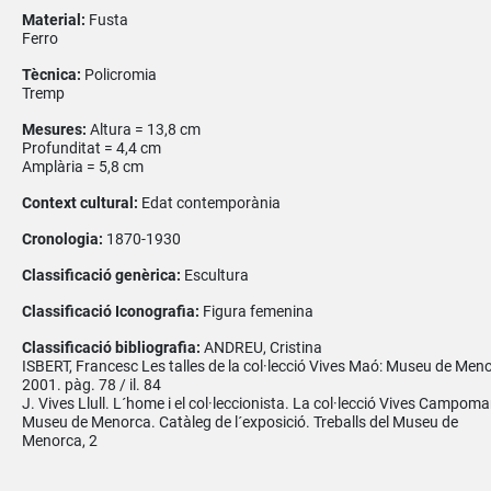
Material:
Fusta
Ferro
Tècnica:
Policromia
Tremp
Mesures:
Altura = 13,8 cm
Profunditat = 4,4 cm
Amplària = 5,8 cm
Context cultural:
Edat contemporània
Cronologia:
1870-1930
Classificació genèrica:
Escultura
Classificació Iconografia:
Figura femenina
Classificació bibliografia:
ANDREU, Cristina
ISBERT, Francesc Les talles de la col·lecció Vives Maó: Museu de Men
2001. pàg. 78 / il. 84
J. Vives Llull. L´home i el col·leccionista. La col·lecció Vives Campoma
Museu de Menorca. Catàleg de l´exposició. Treballs del Museu de
Menorca, 2