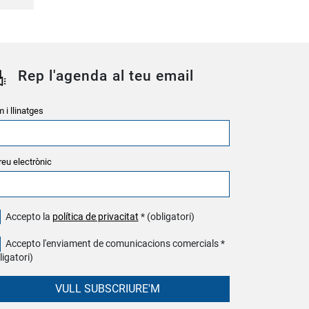
Rep l'agenda al teu email
 i llinatges
reu electrònic
Accepto la
política de privacitat
* (obligatori)
Accepto l'enviament de comunicacions comercials *
ligatori)
VULL SUBSCRIURE'M