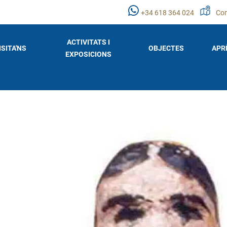
+34 618 364 024
Com
ACTIVITATS I
ISITA'NS
OBJECTES
APR
EXPOSICIONS