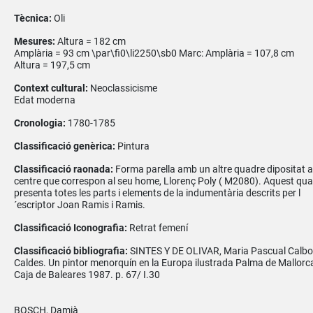
Tècnica:
Oli
Mesures:
Altura = 182 cm
Amplària = 93 cm \par\fi0\li2250\sb0 Marc: Amplària = 107,8 cm
Altura = 197,5 cm
Context cultural:
Neoclassicisme
Edat moderna
Cronologia:
1780-1785
Classificació genèrica:
Pintura
Classificació raonada:
Forma parella amb un altre quadre dipositat a
centre que correspon al seu home, Llorenç Poly ( M2080). Aquest qu
presenta totes les parts i elements de la indumentària descrits per l
´escriptor Joan Ramis i Ramis.
Classificació Iconografia:
Retrat femení
Classificació bibliografia:
SINTES Y DE OLIVAR, Maria Pascual Calbo
Caldes. Un pintor menorquín en la Europa ilustrada Palma de Mallorc
Caja de Baleares 1987. p. 67/ I.30
BOSCH, Damià