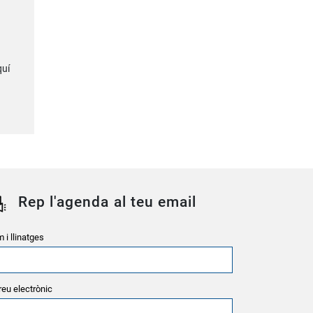
quí
Rep l'agenda al teu email
 i llinatges
reu electrònic