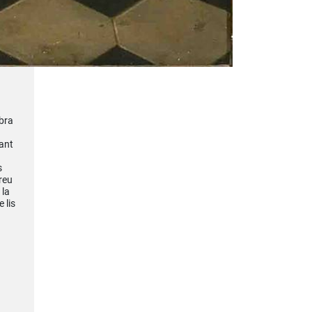
obra
ant
s
reu
 la
 lis