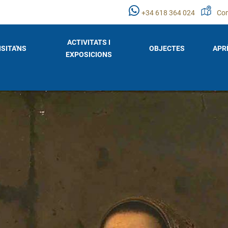
+34 618 364 024
Com
ACTIVITATS I
ISITA'NS
OBJECTES
APR
EXPOSICIONS