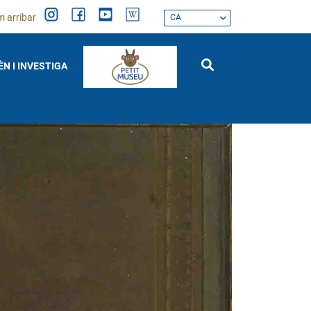
 arribar
CA
ÈN I INVESTIGA