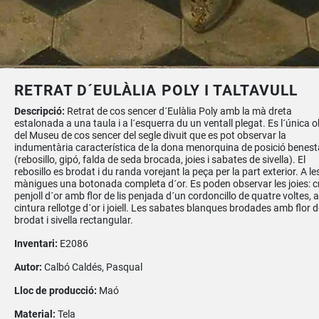
RETRAT D´EULÀLIA POLY I TALTAVULL
Descripció:
Retrat de cos sencer d´Eulàlia Poly amb la mà dreta
estalonada a una taula i a l´esquerra du un ventall plegat. Es l´única 
del Museu de cos sencer del segle divuit que es pot observar la
indumentària característica de la dona menorquina de posició benest
(rebosillo, gipó, falda de seda brocada, joies i sabates de sivella). El
rebosillo es brodat i du randa vorejant la peça per la part exterior. A le
mànigues una botonada completa d´or. Es poden observar les joies: c
penjoll d´or amb flor de lis penjada d´un cordoncillo de quatre voltes, a
cintura rellotge d´or i joiell. Les sabates blanques brodades amb flor de
brodat i sivella rectangular.
Inventari:
E2086
Autor:
Calbó Caldés, Pasqual
Lloc de producció:
Maó
Material:
Tela