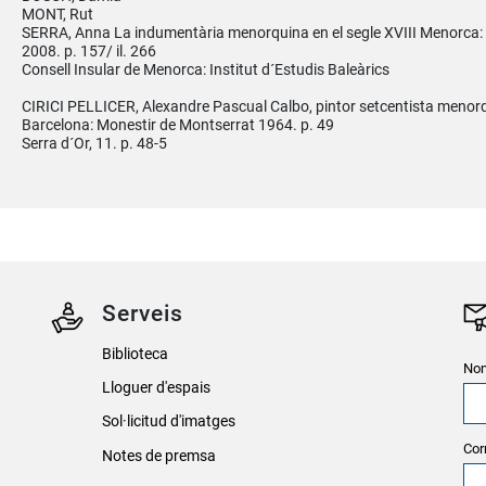
MONT, Rut
SERRA, Anna La indumentària menorquina en el segle XVIII Menorca:
2008. p. 157/ il. 266
Consell Insular de Menorca: Institut d´Estudis Baleàrics
CIRICI PELLICER, Alexandre Pascual Calbo, pintor setcentista menor
Barcelona: Monestir de Montserrat 1964. p. 49
Serra d´Or, 11. p. 48-5
Serveis
Biblioteca
Nom
Lloguer d'espais
Sol·licitud d'imatges
Cor
Notes de premsa