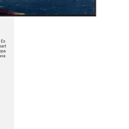
 És
part
popa
mava