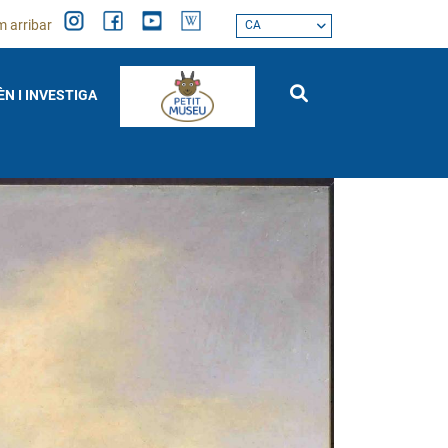
 arribar
CA
ÈN I INVESTIGA