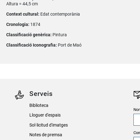
Altura = 44,5 cm
Context cultural:
Edat contemporània
Cronologia:
1874
Classificació genèrica:
Pintura
Classificació Iconografia:
Port de Maó
Serveis
Biblioteca
Nom
Lloguer d'espais
Sol·licitud d'imatges
Cor
Notes de premsa