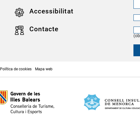
Accessibilitat
Contacte
(ob
Política de cookies
Mapa web
onsell Insular de Menorca - S0733002J - Avda. Doctor Guàrdia s/n | 07701 Maó - Me