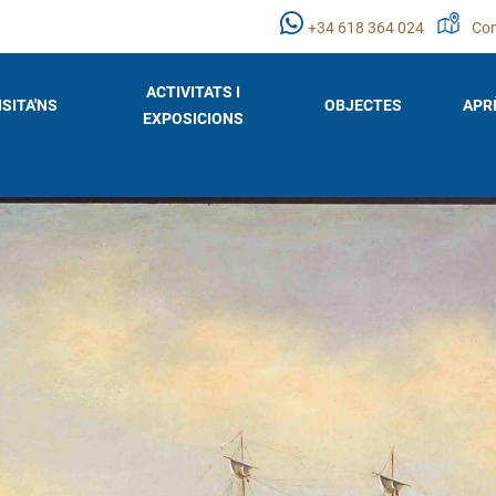
+34 618 364 024
Com
ACTIVITATS I
ISITA'NS
OBJECTES
APR
EXPOSICIONS