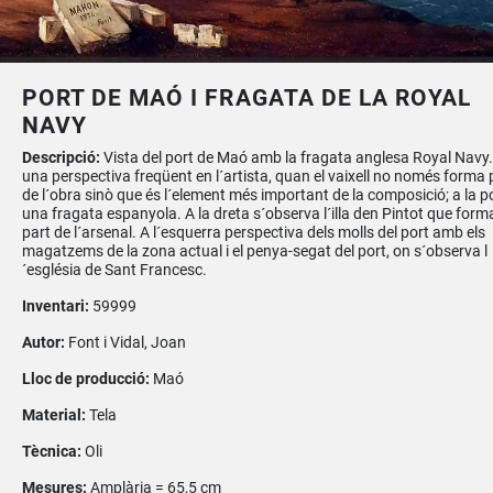
PORT DE MAÓ I FRAGATA DE LA ROYAL
NAVY
Descripció:
Vista del port de Maó amb la fragata anglesa Royal Navy.
una perspectiva freqüent en l´artista, quan el vaixell no només forma 
de l´obra sinò que és l´element més important de la composició; a la 
una fragata espanyola. A la dreta s´observa l´illa den Pintot que for
part de l´arsenal. A l´esquerra perspectiva dels molls del port amb els
magatzems de la zona actual i el penya-segat del port, on s´observa l
´església de Sant Francesc.
Inventari:
59999
Autor:
Font i Vidal, Joan
Lloc de producció:
Maó
Material:
Tela
Tècnica:
Oli
Mesures:
Amplària = 65,5 cm