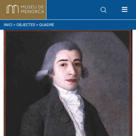
om arribar
INICI
>
OBJECTES
> QUADRE