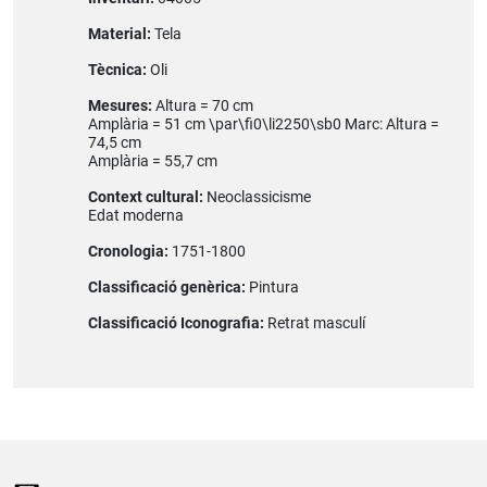
Material:
Tela
Tècnica:
Oli
Mesures:
Altura = 70 cm
Amplària = 51 cm \par\fi0\li2250\sb0 Marc: Altura =
74,5 cm
Amplària = 55,7 cm
Context cultural:
Neoclassicisme
Edat moderna
Cronologia:
1751-1800
Classificació genèrica:
Pintura
Classificació Iconografia:
Retrat masculí