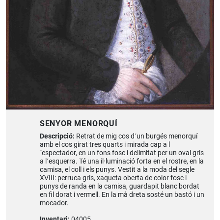
SENYOR MENORQUÍ
Descripció:
Retrat de mig cos d´un burgés menorquí
amb el cos girat tres quarts i mirada cap a l
´espectador, en un fons fosc i delimitat per un oval gris
a l´esquerra. Té una il·luminació forta en el rostre, en la
camisa, el coll i els punys. Vestit a la moda del segle
XVIII: perruca gris, xaqueta oberta de color fosc i
punys de randa en la camisa, guardapit blanc bordat
en fil dorat i vermell. En la mà dreta sosté un bastó i un
mocador.
Inventari:
04005