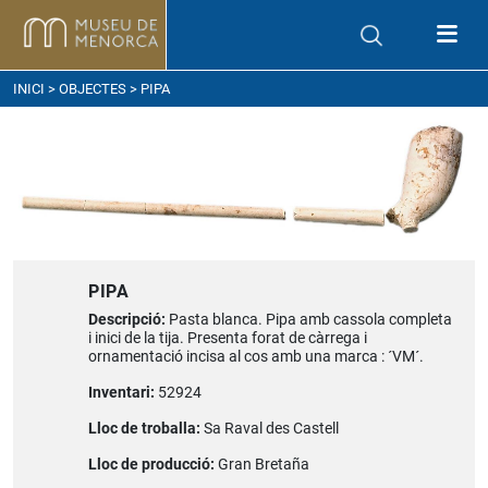
om arribar
INICI
>
OBJECTES
> PIPA
PIPA
Descripció:
Pasta blanca. Pipa amb cassola completa
i inici de la tija. Presenta forat de càrrega i
ornamentació incisa al cos amb una marca : ´VM´.
Inventari:
52924
Lloc de troballa:
Sa Raval des Castell
Lloc de producció:
Gran Bretaña