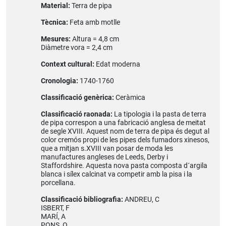
Material:
Terra de pipa
Tècnica:
Feta amb motlle
Mesures:
Altura = 4,8 cm
Diàmetre vora = 2,4 cm
Context cultural:
Edat moderna
Cronologia:
1740-1760
Classificació genèrica:
Ceràmica
Classificació raonada:
La tipologia i la pasta de terra
de pipa correspon a una fabricació anglesa de meitat
de segle XVIII. Aquest nom de terra de pipa és degut al
color cremós propi de les pipes dels fumadors xinesos,
que a mitjan s.XVIII van posar de moda les
manufactures angleses de Leeds, Derby i
Staffordshire. Aquesta nova pasta composta d´argila
blanca i sílex calcinat va competir amb la pisa i la
porcellana.
Classificació bibliografia:
ANDREU, C
ISBERT, F
MARÍ, A
PONS, O