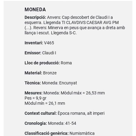
MONEDA
Descripció:
Anvers: Cap descobert de Claudi I a
esquerra. Llegenda TI CLAVDIVS CAESAR AVG PM
(...). Revers: Minerva en peus que avança a dreta amb
llança i escut. Llegenda S-C.
Inventari:
V465
Emissor:
Claudi I
Lloc de producció:
Roma
Material:
Bronze
Tècnica:
Moneda: Encunyat
Mesures:
Moneda: Mòdul máx = 26,53 mm
Pes = 9,9 gr
Mòdul mín = 26,1 mm
Context cultural:
Època romana, alt imperi
Cronologia:
Moneda: 41-54
Classificació genèrica:
Numismàtica