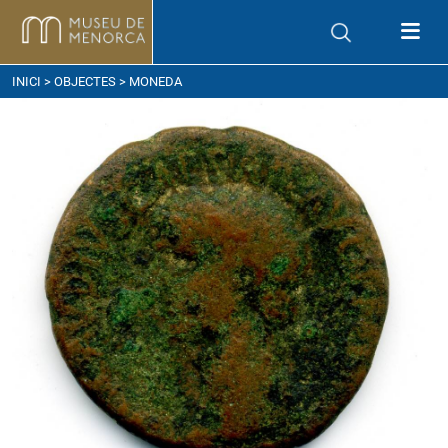
om arribar
INICI
>
OBJECTES
> MONEDA