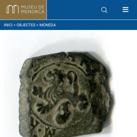
om arribar
INICI
>
OBJECTES
> MONEDA