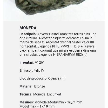
MONEDA
Descripció:
Anvers: Castell amb tres torres dins una
orla circular. Al costat esquerre del castell hi ha la
marca de seca C. Al costat dret del castell valor IIII
horitzontal. Llegenda PHILIPPVS IIII D·G·+. Revers:
Lleó rampant coronat que mira a esquerra dins una
orla circular. Llegenda HISPANIARVM REX(...).
Inventari:
V1261
Emissor:
Felip IV
Lloc de producció:
Cuenca (m)
Material:
Bronze
Tècnica:
Moneda: Encunyat
Mesures:
Moneda: Mòdul mín = 16,71 mm
Mòdul máx = 17,19 mm