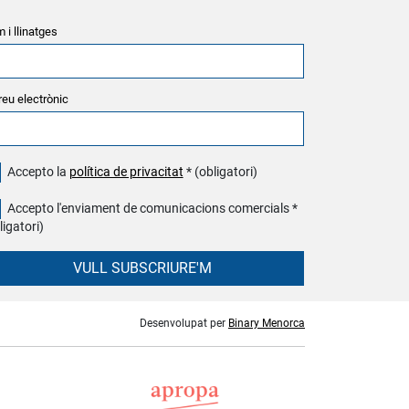
 i llinatges
reu electrònic
Accepto la
política de privacitat
* (obligatori)
Accepto l'enviament de comunicacions comercials *
ligatori)
VULL SUBSCRIURE'M
Desenvolupat per
Binary Menorca