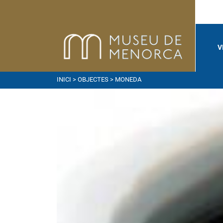
V
INICI
>
OBJECTES
> MONEDA