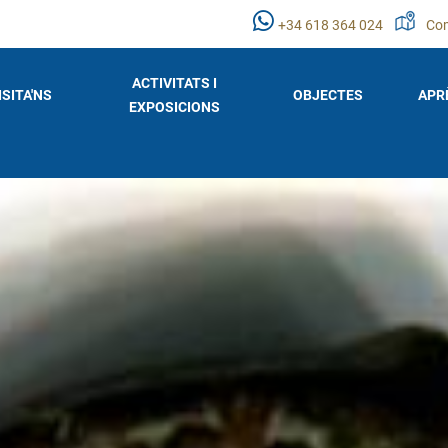
+34 618 364 024
Com
ACTIVITATS I
ISITA'NS
OBJECTES
APR
EXPOSICIONS