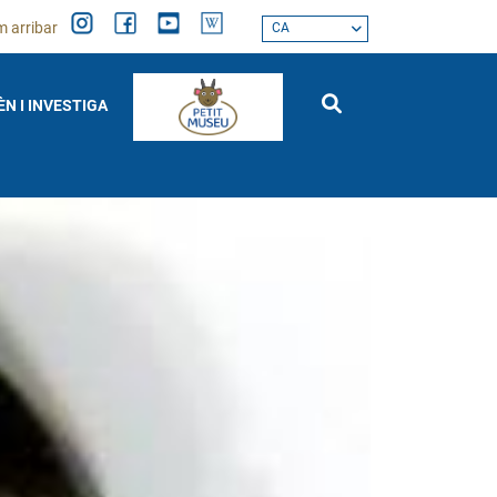
 arribar
CA
ÈN I INVESTIGA