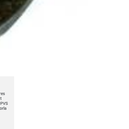
res
t
IPPVS
orla