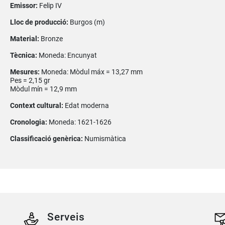
Emissor:
Felip IV
Lloc de producció:
Burgos (m)
Material:
Bronze
Tècnica:
Moneda: Encunyat
Mesures:
Moneda: Mòdul máx = 13,27 mm
Pes = 2,15 gr
Mòdul mín = 12,9 mm
Context cultural:
Edat moderna
Cronologia:
Moneda: 1621-1626
Classificació genèrica:
Numismàtica
Serveis