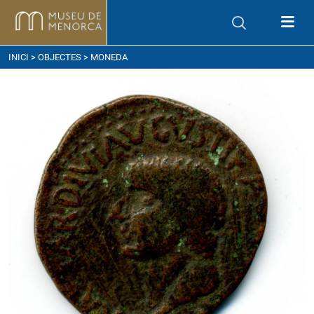
om arribar
INICI
>
OBJECTES
> MONEDA