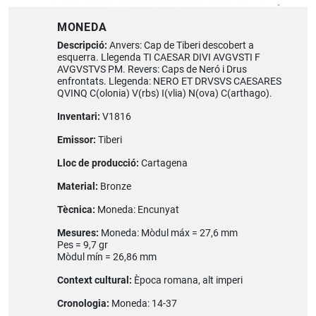
MONEDA
Descripció:
Anvers: Cap de Tiberi descobert a
esquerra. Llegenda TI CAESAR DIVI AVGVSTI F
AVGVSTVS PM. Revers: Caps de Neró i Drus
enfrontats. Llegenda: NERO ET DRVSVS CAESARES
QVINQ C(olonia) V(rbs) I(vlia) N(ova) C(arthago).
Inventari:
V1816
Emissor:
Tiberi
Lloc de producció:
Cartagena
Material:
Bronze
Tècnica:
Moneda: Encunyat
Mesures:
Moneda: Mòdul máx = 27,6 mm
Pes = 9,7 gr
Mòdul mín = 26,86 mm
Context cultural:
Època romana, alt imperi
Cronologia:
Moneda: 14-37