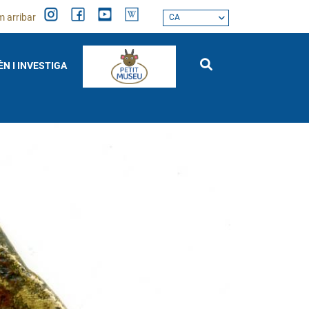
 arribar
CA
ÈN I INVESTIGA