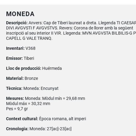
MONEDA
Descripció:
Anvers: Cap de Tiberi laureat a dreta. Llegenda TI CAESA
DIVI AVGVSTI F AVGVSTVS. Revers: Corona de llorer amb la següent
inscripció al seu interior II VIR. Llegenda: MVN AVGVSTA BILBILIS-G
CAPELL G VALE TRANQ.
Inventari:
V368
Emissor:
Tiberi
Lloc de producció:
Huérmeda
Material:
Bronze
Tècnica:
Moneda: Encunyat
Mesures:
Moneda: Mòdul mín = 29,68 mm
Mòdul máx = 30,32 mm
Pes = 9,7 gr
Context cultural:
Època romana, alt imperi
Cronologia:
Moneda: 27[ac]-23[ac]