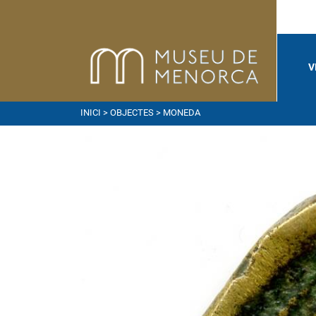
V
INICI
>
OBJECTES
> MONEDA