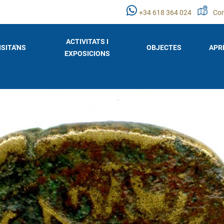
+34 618 364 024
Com
ACTIVITATS I
ISITA'NS
OBJECTES
APR
EXPOSICIONS