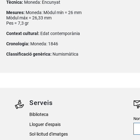
Tècnica:
Moneda: Encunyat
Mesures:
Moneda: Mòdul mín = 26 mm
Mòdul máx = 26,33 mm
Pes = 7,3 gr
Context cultural:
Edat contemporània
Cronologia:
Moneda: 1846
Classificació genèrica:
Numismàtica
Serveis
Biblioteca
Nom
Lloguer d'espais
Sol·licitud d'imatges