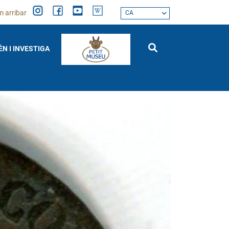
 arribar
CA
ÈN I INVESTIGA