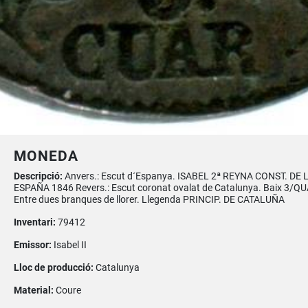
MONEDA
Descripció:
Anvers.: Escut d´Espanya. ISABEL 2ª REYNA CONST. DE 
ESPAÑA 1846 Revers.: Escut coronat ovalat de Catalunya. Baix 3/Q
Entre dues branques de llorer. Llegenda PRINCIP. DE CATALUÑA
Inventari:
79412
Emissor:
Isabel II
Lloc de producció:
Catalunya
Material:
Coure