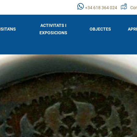
+34 618 364 024
Com
ACTIVITATS I
ISITA'NS
OBJECTES
APR
EXPOSICIONS