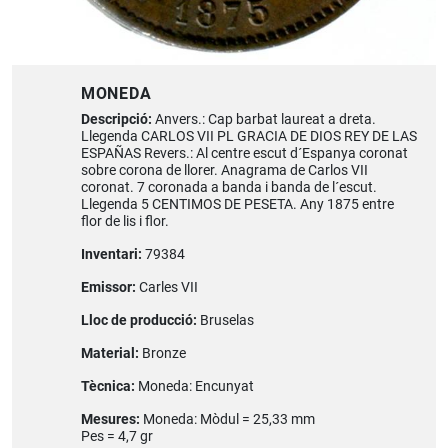
MONEDA
Descripció:
Anvers.: Cap barbat laureat a dreta.
Llegenda CARLOS VII PL GRACIA DE DIOS REY DE LAS
ESPAÑAS Revers.: Al centre escut d´Espanya coronat
sobre corona de llorer. Anagrama de Carlos VII
coronat. 7 coronada a banda i banda de l´escut.
Llegenda 5 CENTIMOS DE PESETA. Any 1875 entre
flor de lis i flor.
Inventari:
79384
Emissor:
Carles VII
Lloc de producció:
Bruselas
Material:
Bronze
Tècnica:
Moneda: Encunyat
Mesures:
Moneda: Mòdul = 25,33 mm
Pes = 4,7 gr