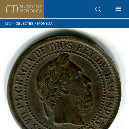
om arribar
INICI
>
OBJECTES
> MONEDA