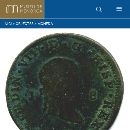
om arribar
INICI
>
OBJECTES
> MONEDA