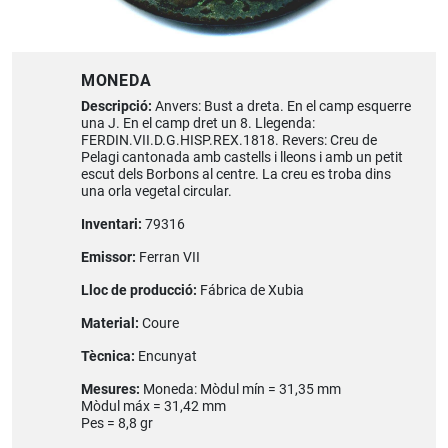
MONEDA
Descripció:
Anvers: Bust a dreta. En el camp esquerre
una J. En el camp dret un 8. Llegenda:
FERDIN.VII.D.G.HISP.REX.1818. Revers: Creu de
Pelagi cantonada amb castells i lleons i amb un petit
escut dels Borbons al centre. La creu es troba dins
una orla vegetal circular.
Inventari:
79316
Emissor:
Ferran VII
Lloc de producció:
Fábrica de Xubia
Material:
Coure
Tècnica:
Encunyat
Mesures:
Moneda: Mòdul mín = 31,35 mm
Mòdul máx = 31,42 mm
Pes = 8,8 gr