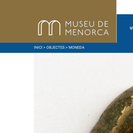
V
INICI
>
OBJECTES
> MONEDA