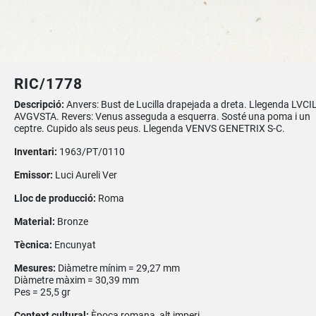
RIC/1778
Descripció:
Anvers: Bust de Lucilla drapejada a dreta. Llegenda LVCI
AVGVSTA. Revers: Venus asseguda a esquerra. Sosté una poma i un
ceptre. Cupido als seus peus. Llegenda VENVS GENETRIX S-C.
Inventari:
1963/PT/0110
Emissor:
Luci Aureli Ver
Lloc de producció:
Roma
Material:
Bronze
Tècnica:
Encunyat
Mesures:
Diàmetre mínim = 29,27 mm
Diàmetre màxim = 30,39 mm
Pes = 25,5 gr
Context cultural:
Època romana, alt imperi