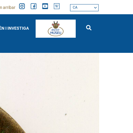
 arribar
CA
ÈN I INVESTIGA