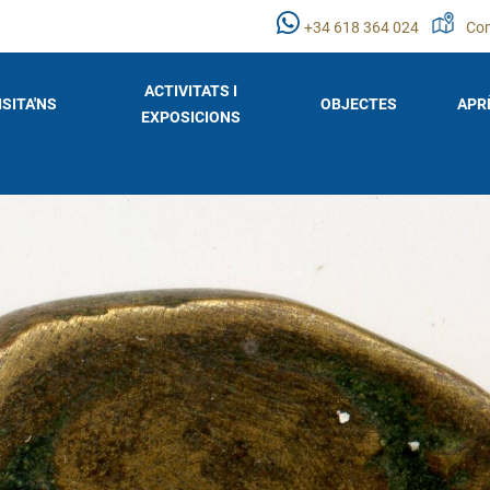
+34 618 364 024
Com
ACTIVITATS I
ISITA'NS
OBJECTES
APR
EXPOSICIONS