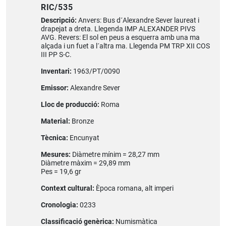
RIC/535
Descripció:
Anvers: Bus d´Alexandre Sever laureat i
drapejat a dreta. Llegenda IMP ALEXANDER PIVS
AVG. Revers: El sol en peus a esquerra amb una ma
alçada i un fuet a l´altra ma. Llegenda PM TRP XII COS
III PP S-C.
Inventari:
1963/PT/0090
Emissor:
Alexandre Sever
Lloc de producció:
Roma
Material:
Bronze
Tècnica:
Encunyat
Mesures:
Diàmetre mínim = 28,27 mm
Diàmetre màxim = 29,89 mm
Pes = 19,6 gr
Context cultural:
Època romana, alt imperi
Cronologia:
0233
Classificació genèrica:
Numismàtica