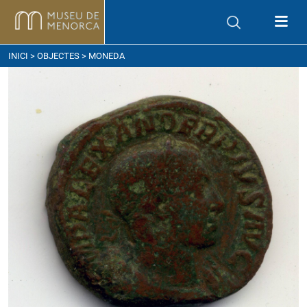
om arribar
INICI
>
OBJECTES
> MONEDA