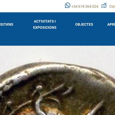
+34 618 364 024
Com
ACTIVITATS I
ISITA'NS
OBJECTES
APR
EXPOSICIONS