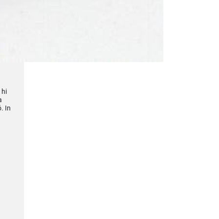
 hi
a
. In