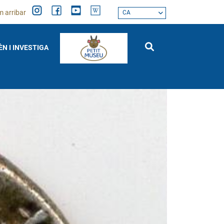
 arribar
CA
ÈN I INVESTIGA