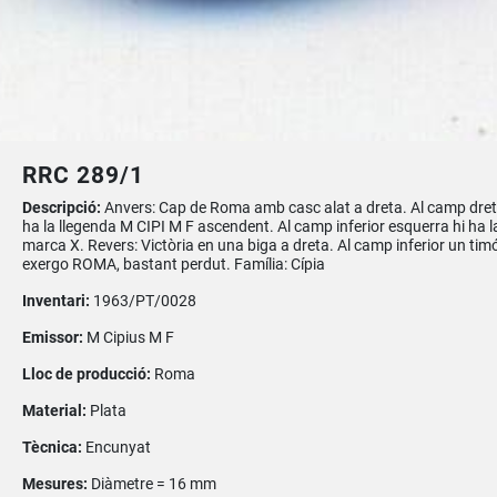
RRC 289/1
Descripció:
Anvers: Cap de Roma amb casc alat a dreta. Al camp dret
ha la llegenda M CIPI M F ascendent. Al camp inferior esquerra hi ha l
marca X. Revers: Victòria en una biga a dreta. Al camp inferior un timó
exergo ROMA, bastant perdut. Família: Cípia
Inventari:
1963/PT/0028
Emissor:
M Cipius M F
Lloc de producció:
Roma
Material:
Plata
Tècnica:
Encunyat
Mesures:
Diàmetre = 16 mm