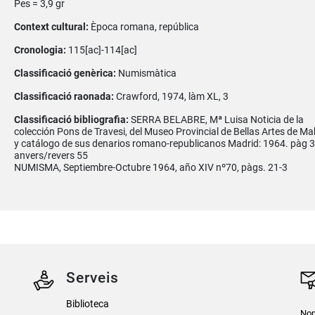
Pes = 3,9 gr
Context cultural:
Època romana, república
Cronologia:
115[ac]-114[ac]
Classificació genèrica:
Numismàtica
Classificació raonada:
Crawford, 1974, làm XL, 3
Classificació bibliografia:
SERRA BELABRE, Mª Luisa Noticia de la
colección Pons de Travesi, del Museo Provincial de Bellas Artes de Ma
y catálogo de sus denarios romano-republicanos Madrid: 1964. pàg 
anvers/revers 55
NUMISMA, Septiembre-Octubre 1964, año XIV nº70, pàgs. 21-3
Serveis
Biblioteca
Nom