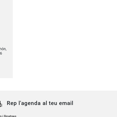
hón,
36
Rep l'agenda al teu email
 i llinatges