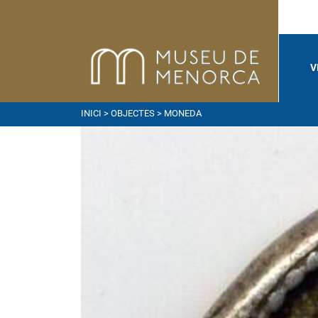
V
INICI
>
OBJECTES
> MONEDA