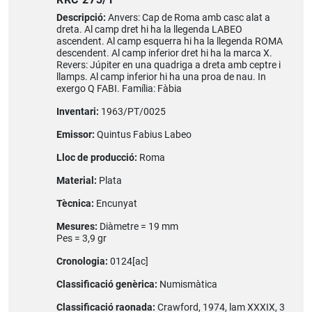
Descripció:
Anvers: Cap de Roma amb casc alat a
dreta. Al camp dret hi ha la llegenda LABEO
ascendent. Al camp esquerra hi ha la llegenda ROMA
descendent. Al camp inferior dret hi ha la marca X.
Revers: Júpiter en una quadriga a dreta amb ceptre i
llamps. Al camp inferior hi ha una proa de nau. In
exergo Q FABI. Família: Fàbia
Inventari:
1963/PT/0025
Emissor:
Quintus Fabius Labeo
Lloc de producció:
Roma
Material:
Plata
Tècnica:
Encunyat
Mesures:
Diàmetre = 19 mm
Pes = 3,9 gr
Cronologia:
0124[ac]
Classificació genèrica:
Numismàtica
Classificació raonada:
Crawford, 1974, lam XXXIX, 3