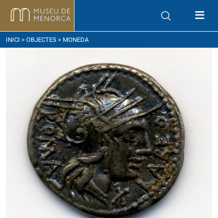
om arribar
INICI
>
OBJECTES
> MONEDA