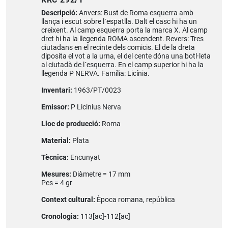
Descripció:
Anvers: Bust de Roma esquerra amb
llança i escut sobre l´espatlla. Dalt el casc hi ha un
creixent. Al camp esquerra porta la marca X. Al camp
dret hi ha la llegenda ROMA ascendent. Revers: Tres
ciutadans en el recinte dels comicis. El de la dreta
diposita el vot a la urna, el del cente dóna una botl·leta
al ciutadà de l´esquerra. En el camp superior hi ha la
llegenda P NERVA. Família: Licínia.
Inventari:
1963/PT/0023
Emissor:
P Licinius Nerva
Lloc de producció:
Roma
Material:
Plata
Tècnica:
Encunyat
Mesures:
Diàmetre = 17 mm
Pes = 4 gr
Context cultural:
Època romana, república
Cronologia:
113[ac]-112[ac]