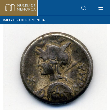
om arribar
INICI
>
OBJECTES
> MONEDA