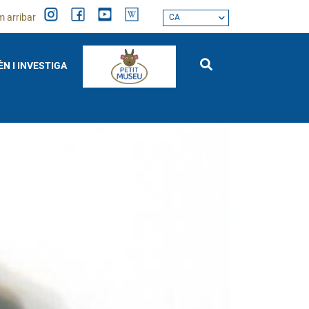
 arribar
CA
ÈN I INVESTIGA