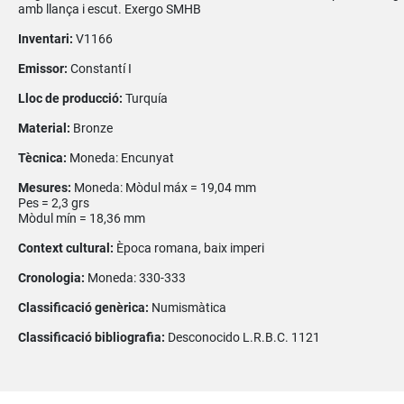
amb llança i escut. Exergo SMHB
Inventari:
V1166
Emissor:
Constantí I
Lloc de producció:
Turquía
Material:
Bronze
Tècnica:
Moneda: Encunyat
Mesures:
Moneda: Mòdul máx = 19,04 mm
Pes = 2,3 grs
Mòdul mín = 18,36 mm
Context cultural:
Època romana, baix imperi
Cronologia:
Moneda: 330-333
Classificació genèrica:
Numismàtica
Classificació bibliografia:
Desconocido L.R.B.C. 1121