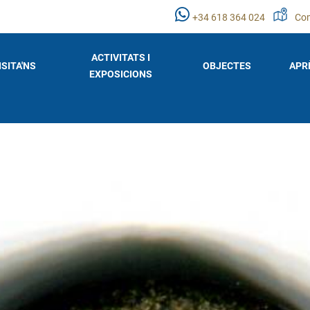
+34 618 364 024
Com
ACTIVITATS I
ISITA'NS
OBJECTES
APR
EXPOSICIONS