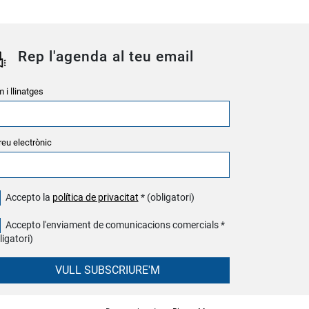
Rep l'agenda al teu email
 i llinatges
reu electrònic
Accepto la
política de privacitat
* (obligatori)
Accepto l'enviament de comunicacions comercials *
ligatori)
VULL SUBSCRIURE'M