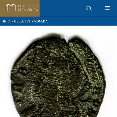
om arribar
INICI
>
OBJECTES
> MONEDA