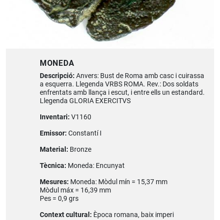
MONEDA
Descripció:
Anvers: Bust de Roma amb casc i cuirassa
a esquerra. Llegenda VRBS ROMA. Rev.: Dos soldats
enfrentats amb llança i escut, i entre ells un estandard.
Llegenda GLORIA EXERCITVS
Inventari:
V1160
Emissor:
Constantí I
Material:
Bronze
Tècnica:
Moneda: Encunyat
Mesures:
Moneda: Mòdul mín = 15,37 mm
Mòdul máx = 16,39 mm
Pes = 0,9 grs
Context cultural:
Època romana, baix imperi