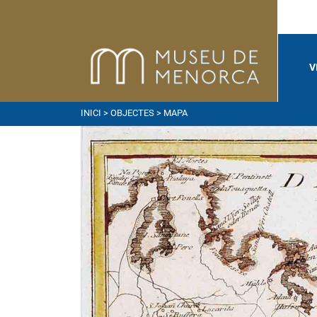
V
INICI
>
OBJECTES
> MAPA