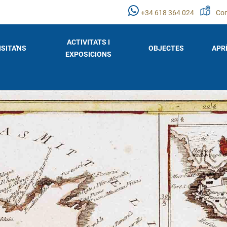
+34 618 364 024
Com
ACTIVITATS I
ISITA'NS
OBJECTES
APR
EXPOSICIONS