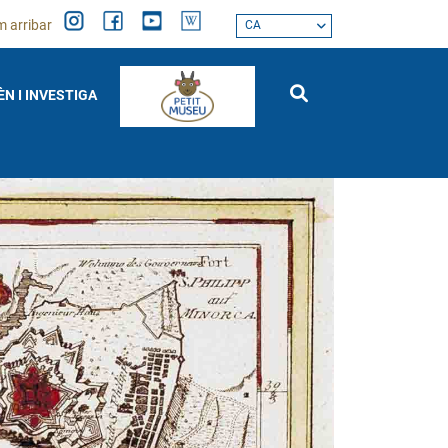
 arribar
CA
ÈN I INVESTIGA