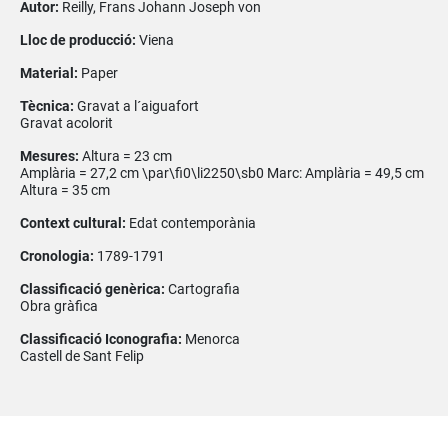
Autor:
Reilly, Frans Johann Joseph von
Lloc de producció:
Viena
Material:
Paper
Tècnica:
Gravat a l´aiguafort
Gravat acolorit
Mesures:
Altura = 23 cm
Amplària = 27,2 cm \par\fi0\li2250\sb0 Marc: Amplària = 49,5 cm
Altura = 35 cm
Context cultural:
Edat contemporània
Cronologia:
1789-1791
Classificació genèrica:
Cartografia
Obra gràfica
Classificació Iconografia:
Menorca
Castell de Sant Felip