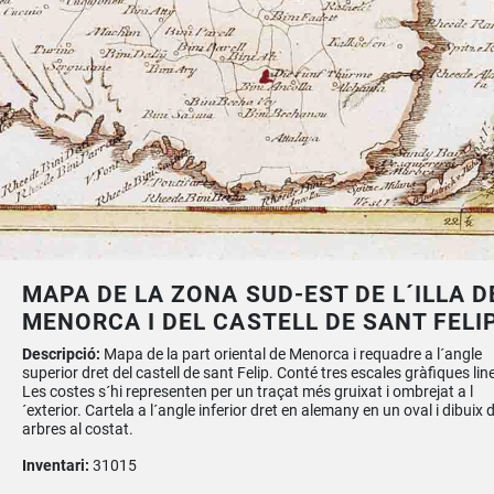
MAPA DE LA ZONA SUD-EST DE L´ILLA D
MENORCA I DEL CASTELL DE SANT FELI
Descripció:
Mapa de la part oriental de Menorca i requadre a l´angle
superior dret del castell de sant Felip. Conté tres escales gràfiques lin
Les costes s´hi representen per un traçat més gruixat i ombrejat a l
´exterior. Cartela a l´angle inferior dret en alemany en un oval i dibuix 
arbres al costat.
Inventari:
31015