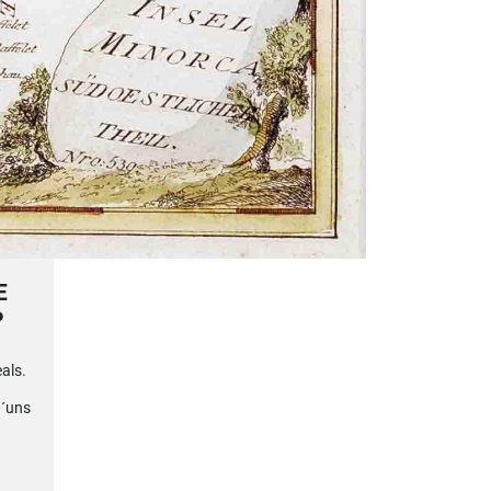
E
P
eals.
d´uns