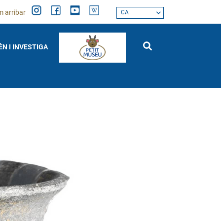
 arribar
CA
ÈN I INVESTIGA