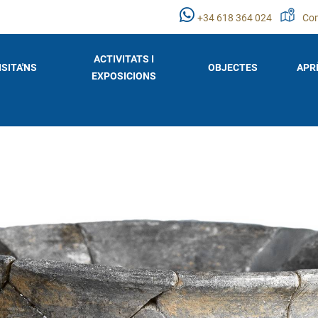
+34 618 364 024
Com
ACTIVITATS I
ISITA'NS
OBJECTES
APR
EXPOSICIONS