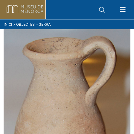
om arribar
INICI
>
OBJECTES
> GERRA