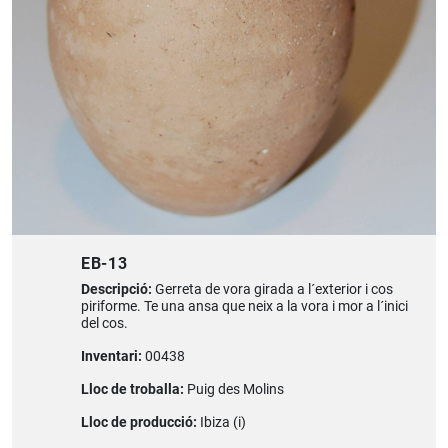
EB-13
Descripció:
Gerreta de vora girada a l´exterior i cos
piriforme. Te una ansa que neix a la vora i mor a l´inici
del cos.
Inventari:
00438
Lloc de troballa:
Puig des Molins
Lloc de producció:
Ibiza (i)