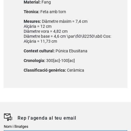
Material:
Fang
Tècnica:
Feta amb torn
Mesures:
Diàmetre màxim = 7,4 cm
Alçària = 12 cm
Diàmetre vora = 4,82 cm
Diàmetre base = 4,6 cm \par\fi0\li2250\sb0 Cos:
Alçària = 11,73 cm
Context cultural:
Púnica Ebusitana
Cronologia:
300[ac]-100[ac]
Classificació genèrica:
Ceràmica
Rep l'agenda al teu email
Nom i llinatges