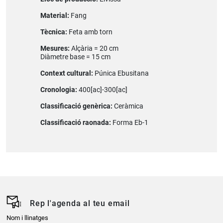
Material:
Fang
Tècnica:
Feta amb torn
Mesures:
Alçària = 20 cm
Diàmetre base = 15 cm
Context cultural:
Púnica Ebusitana
Cronologia:
400[ac]-300[ac]
Classificació genèrica:
Ceràmica
Classificació raonada:
Forma Eb-1
Rep l'agenda al teu email
Nom i llinatges