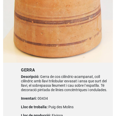
GERRA
Descripció:
Gerra de cos cilíndric-acampanat, coll
cilíndric amb llavi trilobular exvasat i ansa que surt del
llavi, el sobrepassa lleument i cau sobre l´espatlla. Té
decoració pintada de línies concèntriques i ondulades.
Inventari:
00434
Lloc de troballa:
Puig des Molins
Lloc de producció:
Eivissa