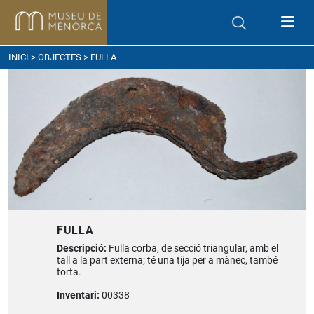
om arribar
INICI
>
OBJECTES
> FULLA
FULLA
Descripció:
Fulla corba, de secció triangular, amb el
tall a la part externa; té una tija per a mànec, també
torta.
Inventari:
00338