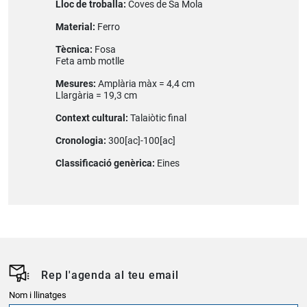
Lloc de troballa:
Coves de Sa Mola
Material:
Ferro
Tècnica:
Fosa
Feta amb motlle
Mesures:
Amplària màx = 4,4 cm
Llargària = 19,3 cm
Context cultural:
Talaiòtic final
Cronologia:
300[ac]-100[ac]
Classificació genèrica:
Eines
Rep l'agenda al teu email
Nom i llinatges