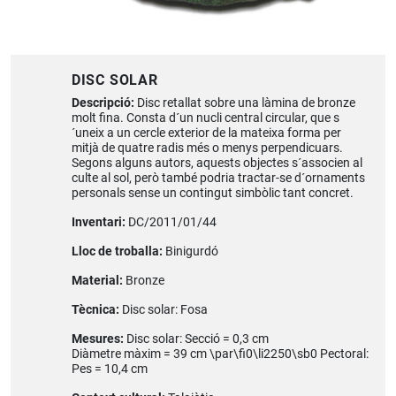
DISC SOLAR
Descripció:
Disc retallat sobre una làmina de bronze
molt fina. Consta d´un nucli central circular, que s
´uneix a un cercle exterior de la mateixa forma per
mitjà de quatre radis més o menys perpendicuars.
Segons alguns autors, aquests objectes s´associen al
culte al sol, però també podria tractar-se d´ornaments
personals sense un contingut simbòlic tant concret.
Inventari:
DC/2011/01/44
Lloc de troballa:
Binigurdó
Material:
Bronze
Tècnica:
Disc solar: Fosa
Mesures:
Disc solar: Secció = 0,3 cm
Diàmetre màxim = 39 cm \par\fi0\li2250\sb0 Pectoral:
Pes = 10,4 cm