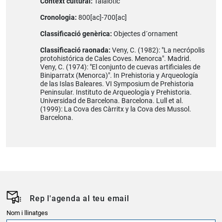
Context cultural:
Talaiòtic
Cronologia:
800[ac]-700[ac]
Classificació genèrica:
Objectes d´ornament
Classificació raonada:
Veny, C. (1982): "La necrópolis
protohistórica de Cales Coves. Menorca". Madrid.
Veny, C. (1974): "El conjunto de cuevas artificiales de
Biniparratx (Menorca)". In Prehistoria y Arqueología
de las Islas Baleares. VI Symposium de Prehistoria
Peninsular. Instituto de Arqueología y Prehistoria.
Universidad de Barcelona. Barcelona. Lull et al.
(1999): La Cova des Càrritx y la Cova des Mussol.
Barcelona.
Rep l'agenda al teu email
Nom i llinatges