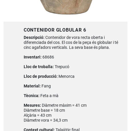
CONTENIDOR GLOBULAR 6
Descripció:
Contenidor de vora recta oberta i
diferenciada del cos. El cos de la peça és globular i té
cinc agafadors verticals. La seva base és plana.
Inventari:
68686
Lloc de troballa:
Trepucó
Lloc de producció:
Menorca
Material:
Fang
Tècnica:
Feta a mà
Mesures:
Diàmetre màxim = 41 cm
Diàmetre base = 18 cm
Alçària = 43 cm
Diàmetre vora = 34,3 cm
Context cultural:
Talaiòtic final