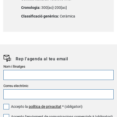
Cronologia:
300[ac]-200[ac]
Classificació genèrica:
Ceràmica
Rep l'agenda al teu email
Nom i llinatges
Correu electrònic
Accepto la
política de privacitat
* (obligatori)
Accepto l'enviament de comunicacions comercials * (obligatori)