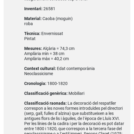
Inventari:
26581
Material:
Caoba (moguin)
roba
Tècnica:
Envernissat
Pintat
Mesures:
Alçària = 74,3 cm
Amplària mìn = 38 cm
Amplària màx = 40,2 cm
Context cultural:
Edat contemporània
Neoclassicisme
Cronologia:
1800-1820
Classificació genèrica:
Mobiliari
Classificació raonada:
La decoració del respatller
correspon a les noves formes introduïdes pel directori
(serp, gall, fulles d´alzina) que substitueixen a les
antigues flors de lis i àguiles, de l´època de Lluís XVI.
Per les línies de la cadira i per la decoració es pot datar
entre 1800 i 1820, que correspon a la tercera fase del
neoclassicisme o a l´estil imperi. Segons Claret (1975: