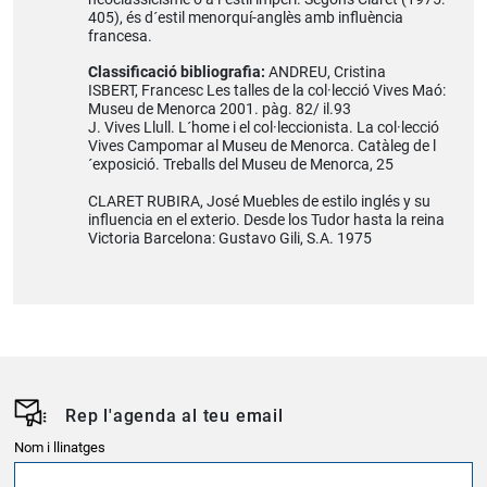
405), és d´estil menorquí-anglès amb influència
francesa.
Classificació bibliografia:
ANDREU, Cristina
ISBERT, Francesc Les talles de la col·lecció Vives Maó:
Museu de Menorca 2001. pàg. 82/ il.93
J. Vives Llull. L´home i el col·leccionista. La col·lecció
Vives Campomar al Museu de Menorca. Catàleg de l
´exposició. Treballs del Museu de Menorca, 25
CLARET RUBIRA, José Muebles de estilo inglés y su
influencia en el exterio. Desde los Tudor hasta la reina
Victoria Barcelona: Gustavo Gili, S.A. 1975
Rep l'agenda al teu email
Nom i llinatges