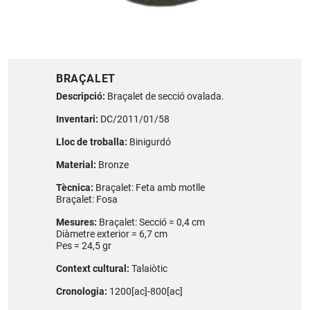
BRAÇALET
Descripció:
Braçalet de secció ovalada.
Inventari:
DC/2011/01/58
Lloc de troballa:
Binigurdó
Material:
Bronze
Tècnica:
Braçalet: Feta amb motlle
Braçalet: Fosa
Mesures:
Braçalet: Secció = 0,4 cm
Diàmetre exterior = 6,7 cm
Pes = 24,5 gr
Context cultural:
Talaiòtic
Cronologia:
1200[ac]-800[ac]