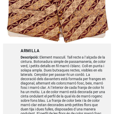
ARMILLA
Descripció:
Element masculí. Tall recte a l´alçada de la
cintura. Botonadura simple de passamaneria, de color
verd, i petits detalls en fil marró i blanc. Coll en punta i
solapa ampla. Dues butxaques rectes, visibles en els
laterals. Cenyidor per passar-hi un cordó. La
decoració dels davanters està formada per franges en
diagonal, alternant els colors:marró fosc, beix, marró
fosc i marró clar. A l´interior de cada franja de color hi
ha un motiu. La de color marró està decorada per una
cinta ondulant el perfil de la qual és de marró rogenc
sobre fons blau. La franja de color beix i la de color
marró clar estan decorades amb petites flors que
duen tija i dues fulles, disposades d´una manera
ondulant. El perfil de les flors és de color marró fosc