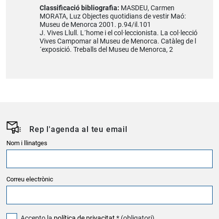
Classificació bibliografia:
MASDEU, Carmen
MORATA, Luz Objectes quotidians de vestir Maó:
Museu de Menorca 2001. p.94/il.101
J. Vives Llull. L´home i el col·leccionista. La col·lecció
Vives Campomar al Museu de Menorca. Catàleg de l
´exposició. Treballs del Museu de Menorca, 2
Rep l'agenda al teu email
Nom i llinatges
Correu electrònic
Accepto la
política de privacitat
* (obligatori)