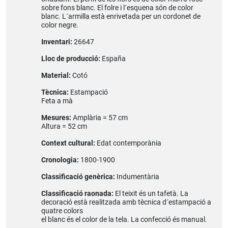
sobre fons blanc. El folre i l´esquena són de color
blanc. L´armilla està enrivetada per un cordonet de
color negre.
Inventari:
26647
Lloc de producció:
España
Material:
Cotó
Tècnica:
Estampació
Feta a mà
Mesures:
Amplària = 57 cm
Altura = 52 cm
Context cultural:
Edat contemporània
Cronologia:
1800-1900
Classificació genèrica:
Indumentària
Classificació raonada:
El teixit és un tafetà. La
decoració està realitzada amb tècnica d´estampació a
quatre colors
el blanc és el color de la tela. La confecció és manual.