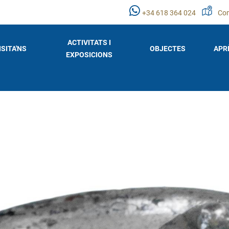
+34 618 364 024
Com
ACTIVITATS I
ISITA'NS
OBJECTES
APR
EXPOSICIONS