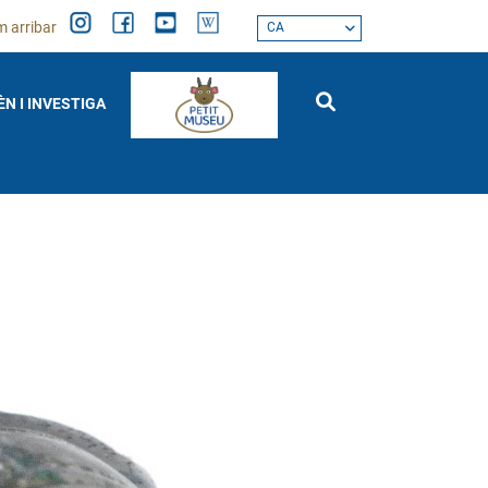
 arribar
CA
ÈN I INVESTIGA