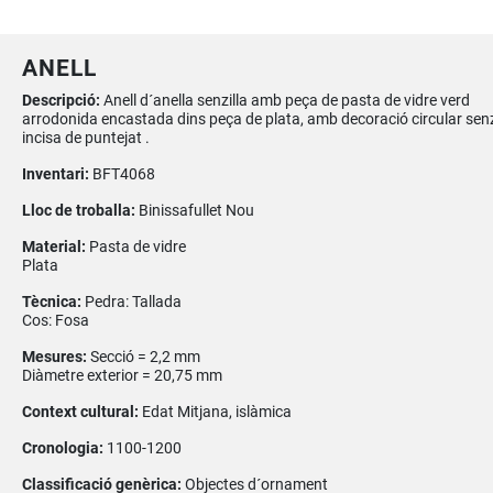
ANELL
Descripció:
Anell d´anella senzilla amb peça de pasta de vidre verd
arrodonida encastada dins peça de plata, amb decoració circular senz
incisa de puntejat .
Inventari:
BFT4068
Lloc de troballa:
Binissafullet Nou
Material:
Pasta de vidre
Plata
Tècnica:
Pedra: Tallada
Cos: Fosa
Mesures:
Secció = 2,2 mm
Diàmetre exterior = 20,75 mm
Context cultural:
Edat Mitjana, islàmica
Cronologia:
1100-1200
Classificació genèrica:
Objectes d´ornament