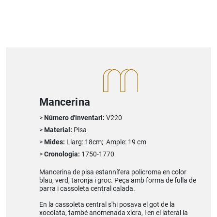
Mancerina
Número d'inventari:
V220
Material:
Pisa
Mides:
Llarg: 18cm; Ample: 19 cm
Cronologia:
1750-1770
Mancerina de pisa estannífera policroma en color
blau, verd, taronja i groc. Peça amb forma de fulla de
parra i cassoleta central calada.
En la cassoleta central s'hi posava el got de la
xocolata, també anomenada xicra, i en el lateral la