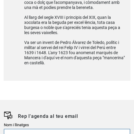
coca o dolç que l'acompanyava, i còmodament amb
una mà et podies prendre la bereneta.
Al llarg del segle XVIII i principis del XIX, quan la
xocolata era la beguda per excel·lència, tota casa
burgesa o noble que s'apreciés tenia aquesta peça a
les seves vaixelles.
Va ser un invent de Pedro Álvarez de Toledo, polític i
militar al servei del rei Felip IV i virrei del Perú entre
1639 i 1648. L'any 1623 fou anomenat marquès de
Mancera i d'aquí ve el nom d'aquesta peça "mancerina"
en castellà.
Rep l'agenda al teu email
Nom i llinatges