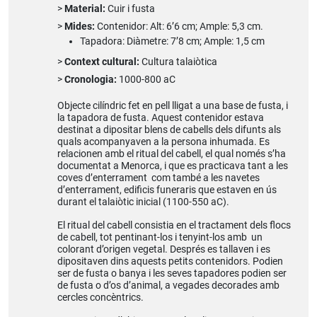
Material:
Cuir i fusta
Mides:
Contenidor: Alt: 6’6 cm; Ample: 5,3 cm.
Tapadora: Diàmetre: 7’8 cm; Ample: 1,5 cm
Context cultural:
Cultura talaiòtica
Cronologia:
1000-800 aC
Objecte cilíndric fet en pell lligat a una base de fusta, i
la tapadora de fusta. Aquest contenidor estava
destinat a dipositar blens de cabells dels difunts als
quals acompanyaven a la persona inhumada. Es
relacionen amb el ritual del cabell, el qual només s’ha
documentat a Menorca, i que es practicava tant a les
coves d’enterrament com també a les navetes
d’enterrament, edificis funeraris que estaven en ús
durant el talaiòtic inicial (1100-550 aC).
El ritual del cabell consistia en el tractament dels flocs
de cabell, tot pentinant-los i tenyint-los amb un
colorant d’origen vegetal. Després es tallaven i es
dipositaven dins aquests petits contenidors. Podien
ser de fusta o banya i les seves tapadores podien ser
de fusta o d’os d’animal, a vegades decorades amb
cercles concèntrics.