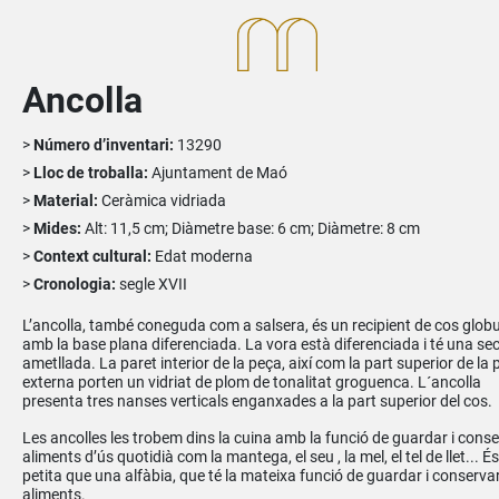
Ancolla
Número d’inventari:
13290
Lloc de troballa:
Ajuntament de Maó
Material:
Ceràmica vidriada
Mides:
Alt: 11,5 cm; Diàmetre base: 6 cm; Diàmetre: 8 cm
Context cultural:
Edat moderna
Cronologia:
segle XVII
L’ancolla, també coneguda com a salsera, és un recipient de cos globu
amb la base plana diferenciada. La vora està diferenciada i té una se
ametllada. La paret interior de la peça, així com la part superior de la 
externa porten un vidriat de plom de tonalitat groguenca. L´ancolla
presenta tres nanses verticals enganxades a la part superior del cos.
Les ancolles les trobem dins la cuina amb la funció de guardar i cons
aliments d’ús quotidià com la mantega, el seu , la mel, el tel de llet... 
petita que una alfàbia, que té la mateixa funció de guardar i conserva
aliments.