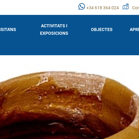
+34 618 364 024
Com
ACTIVITATS I
ISITA'NS
OBJECTES
APR
EXPOSICIONS