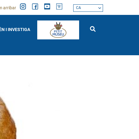
 arribar
CA
ÈN I INVESTIGA