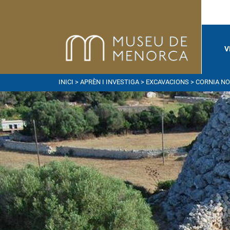
V
INICI
>
APRÈN I INVESTIGA
>
EXCAVACIONS
> CORNIA N