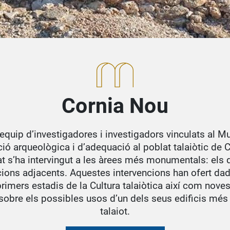
Cornia Nou
equip d’investigadores i investigadors vinculats al M
ció arqueològica i d’adequació al poblat talaiòtic de 
tat s’ha intervingut a les àrees més monumentals: els d
cions adjacents. Aquestes intervencions han ofert da
primers estadis de la Cultura talaiòtica així com nove
 sobre els possibles usos d’un dels seus edificis més s
talaiot.