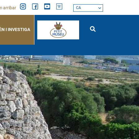
 arribar
CA
ÈN I INVESTIGA