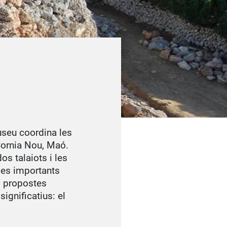
useu coordina les
Cornia Nou, Maó.
os talaiots i les
des importants
s propostes
ignificatius: el