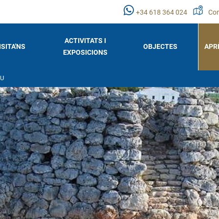
+34 618 364 024
Com
ACTIVITATS I
ISITA'NS
OBJECTES
APR
EXPOSICIONS
OU