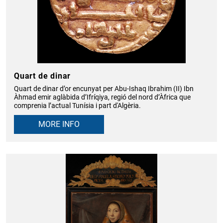
Quart de dinar
Quart de dinar d’or encunyat per Abu-Ishaq Ibrahim (II) Ibn
Àhmad emir aglàbida d’Ifríqiya, regió del nord d’Àfrica que
comprenia l’actual Tunísia i part d'Algèria.
MORE INFO