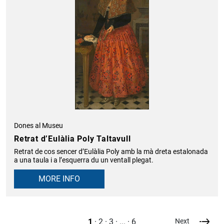
Dones al Museu
Retrat d’Eulàlia Poly Taltavull
Retrat de cos sencer d’Eulàlia Poly amb la mà dreta estalonada
a una taula i a l’esquerra du un ventall plegat.
MORE INFO
1
2
3
...
6
Next