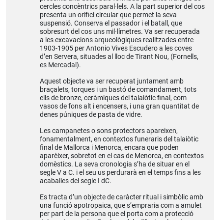
cercles concèntrics paral·lels. A la part superior del cos
presenta un orifici circular que permet la seva
suspensió. Conserva el passador i el batall, que
sobresurt del cos uns mil·límetres. Va ser recuperada
a les excavacions arqueològiques realitzades entre
1903-1905 per Antonio Vives Escudero a les coves
d’en Servera, situades al lloc de Tirant Nou, (Fornells,
es Mercadal).
Aquest objecte va ser recuperat juntament amb
braçalets, torques i un bastó de comandament, tots
ells de bronze, ceràmiques del talaiòtic final, com
vasos de fons alt i encensers, i una gran quantitat de
denes púniques de pasta de vidre.
Les campanetes o sons protectors apareixen,
fonamentalment, en contextos funeraris del talaiòtic
final de Mallorca i Menorca, encara que poden
aparèixer, sobretot en el cas de Menorca, en contextos
domèstics. La seva cronologia s’ha de situar en el
segle V a C. i el seu us perdurarà en el temps fins a les
acaballes del segle I dC.
Es tracta d’un objecte de caràcter ritual i simbòlic amb
una funció apotropaica, que s’empraria com a amulet
per part de la persona que el porta com a protecció