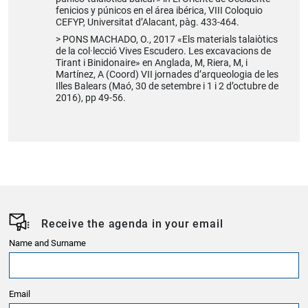
fenicios y púnicos en el área ibérica, VIII Coloquio
CEFYP, Universitat d’Alacant, pàg. 433-464.
PONS MACHADO, O., 2017 «Els materials talaiòtics
de la col·lecció Vives Escudero. Les excavacions de
Tirant i Binidonaire» en Anglada, M, Riera, M, i
Martínez, A (Coord) VII jornades d’arqueologia de les
Illes Balears (Maó, 30 de setembre i 1 i 2 d’octubre de
2016), pp 49-56.
Receive the agenda in your email
Name and Surname
Email