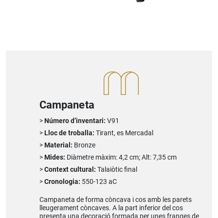
Campaneta
Número d’inventari:
V91
Lloc de troballa:
Tirant, es Mercadal
Material:
Bronze
Mides:
Diàmetre màxim: 4,2 cm; Alt: 7,35 cm
Context cultural:
Talaiòtic final
Cronologia:
550-123 aC
Campaneta de forma còncava i cos amb les parets
lleugerament còncaves. A la part inferior del cos
presenta una decoració formada per unes franges de