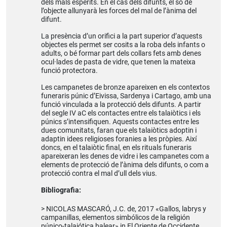
dels mals esperits. En el cas dels difunts, el so de
l’objecte allunyarà les forces del mal de l’ànima del
difunt.
La presència d’un orifici a la part superior d’aquests
objectes els permet ser cosits a la roba dels infants o
adults, o bé formar part dels collars fets amb denes
ocul·lades de pasta de vidre, que tenen la mateixa
funció protectora.
Les campanetes de bronze apareixen en els contextos
funeraris púnic d’Eivissa, Sardenya i Cartago, amb una
funció vinculada a la protecció dels difunts. A partir
del segle IV aC els contactes entre els talaiòtics i els
púnics s’intensifiquen. Aquests contactes entre les
dues comunitats, faran que els talaiòtics adoptin i
adaptin idees religioses foranies a les pròpies. Així
doncs, en el talaiòtic final, en els rituals funeraris
apareixeran les denes de vidre i les campanetes com a
elements de protecció de l’ànima dels difunts, o com a
protecció contra el mal d’ull dels vius.
Bibliografia:
NICOLAS MASCARÓ, J.C. de, 2017 «Gallos, labrys y
campanillas, elementos simbólicos de la religión
púnico-talaiótica balear» in El Oriente de Occidente