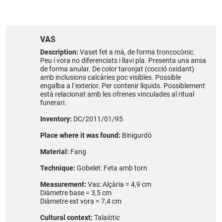
VAS
Description:
Vaset fet a mà, de forma troncocònic.
Peu i vora no diferenciats i llavi pla. Presenta una ansa
de forma anular. De color taronjat (cocció oxidant)
amb inclusions calcàries poc visibles. Possible
engalba a l´exterior. Per contenir líquids. Possiblement
està relacionat amb les ofrenes vinculades al ritual
funerari.
Inventory:
DC/2011/01/95
Place where it was found:
Binigurdó
Material:
Fang
Technique:
Gobelet: Feta amb torn
Measurement:
Vas: Alçària = 4,9 cm
Diàmetre base = 3,5 cm
Diàmetre ext vora = 7,4 cm
Cultural context:
Talaiòtic