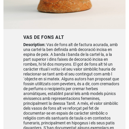
VAS DE FONS ALT
Description:
Vas de fons alt de factura acurada, amb
una cartel·la ben definida amb decoració incisa en
espina de peix. A banda i banda de la cartel·la, a la
part superior i dins faixes de decoració incisa en
rombes, hi té dos monyons. El got de fons alt té un
caràcter ritual i votiu i el seu valor simbòlic hauria de
relacionar-se tant amb el seu contingut com amb l
´objecte en si mateix. Alguns autors han proposat que
fossin utilitzats com peveters, és a dir, com cremadors
de perfums o recipients per cremar herbes
aromàtiques, establint paral·lels amb models púnics
eivissencs amb representacions femenines,
principalment la deessa Tanit. A més, el valor simbòlic
dels vasos de fons alt ve reforçat pel fet de
documentar-se en espais de caràcter simbòlic o
religiós com els santuaris de taula o en contextos
funeraris, principalment en hipogeus i els seus patis
davanters. S´han documentat alguns exemplars en