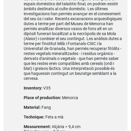
espais domèstics del talaiòtic final, on podrien existir
àmbits destinats al culte domèstic. Les últimes
investigacions han permès avançar en el coneixement
del seu ús i valor. Recents excavacions arqueològiques
dutes a terme per part del Museu de Menorca han
permès analitzar diversos vasos de fons alt en un
dipòsit funerari localitzat a la necròpolis de sa Mola
(Alaior) i conèixer el seu contingut. Les anàlisis dutes a
terme per l'Institut Milà i Fontanals-CSIC i la
Universitat de Granada, han permès recuperar fitòlits -
restes vegetals mineralitzades - i residus orgànics -
derivats d'animals o vegetals - que han permès saber
que les restes eren compatibles amb cereals (ordi i
blat) i greixos làctics. Una interpretació possible és
que haguessin contingut un beuratge semblant a la
cervesa.
Inventory:
V35
Place of production:
Menorca
Material:
Fang
Technique:
Feta a mà
Measurement:
Alçària = 9,4 cm