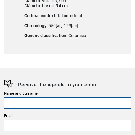
Diàmetre vora = 9,7 cm
Diàmetre base = 5,4 cm
Cultural context:
Talaiòtic final
Chronology:
550[ac]-123[ac]
Generic classification:
Ceràmica
Receive the agenda in your email
Name and Surname
Email