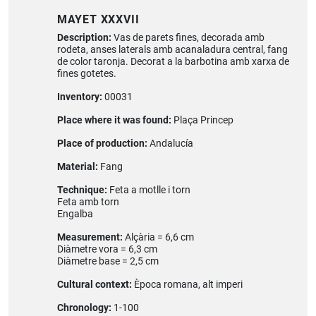
MAYET XXXVII
Description:
Vas de parets fines, decorada amb
rodeta, anses laterals amb acanaladura central, fang
de color taronja. Decorat a la barbotina amb xarxa de
fines gotetes.
Inventory:
00031
Place where it was found:
Plaça Princep
Place of production:
Andalucía
Material:
Fang
Technique:
Feta a motlle i torn
Feta amb torn
Engalba
Measurement:
Alçària = 6,6 cm
Diàmetre vora = 6,3 cm
Diàmetre base = 2,5 cm
Cultural context:
Època romana, alt imperi
Chronology:
1-100