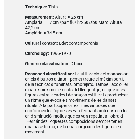
Technique:
Tinta
Measurement:
Altura = 25 cm
Amplària = 17 cm \par\fi0\li2250\sb0 Marc: Altura =
42,2 cm
Amplària = 34,5 cm
Cultural context:
Edat contemporània
Chronology:
1966-1970
Generic classification:
Dibuix
Reasoned classification:
La utilització del monocolor
en els dibuixos a tinta li pemet treure el màxim partit
de la tècnica: difuminats, ombrejats. També l´acció i el
dinamisme són elements del llenguatge, en què unes
figures entrellaçades i de braços estilitzats produeixen
un ritme que evoca els moviments de les danses
rituals. A la part superior les línies sinuoses que
conformen les figures es van fermant amb uns cercles
en disminució, motius que es van repetint a l´obra d
´Hernández. Aquestes composicions sempre tenen
una base ferma, de la qual sorgeixen les figures en
moviment.