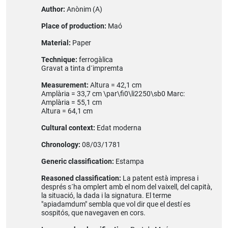
Author:
Anònim (A)
Place of production:
Maó
Material:
Paper
Technique:
ferrogàlica
Gravat a tinta d´impremta
Measurement:
Altura = 42,1 cm
Amplària = 33,7 cm \par\fi0\li2250\sb0 Marc:
Amplària = 55,1 cm
Altura = 64,1 cm
Cultural context:
Edat moderna
Chronology:
08/03/1781
Generic classification:
Estampa
Reasoned classification:
La patent està impresa i
després s´ha omplert amb el nom del vaixell, del capità,
la situació, la dada i la signatura. El terme
"apiadamdum" sembla que vol dir que el destí es
sospitós, que navegaven en cors.