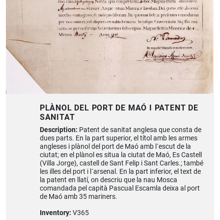
PLÀNOL DEL PORT DE MAÓ I PATENT DE
SANITAT
Description:
Patent de sanitat anglesa que consta de
dues parts. En la part superior, el títol amb les armes
angleses i plànol del port de Maó amb l´escut de la
ciutat; en el plànol es situa la ciutat de Maó, Es Castell
(Villa Jorge), castell de Sant Felip i Sant Carles.; també
les illes del port i l´arsenal. En la part inferior, el text de
la patent en llatí, on descriu que la nau Mosca
comandada pel capità Pascual Escamla deixa al port
de Maó amb 35 mariners.
Inventory:
V365