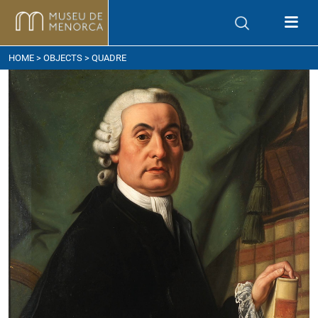
ow to get here
HOME
>
OBJECTS
> QUADRE