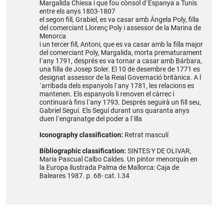
Margalida Chiesa i que fou cònsol d´Espanya a Tunis
entre els anys 1803-1807
el segon fill, Grabiel, es va casar amb Àngela Poly, filla
del comerciant Llorenç Poly i assessor de la Marina de
Menorca
i un tercer fill, Antoni, que es va casar amb la filla major
del comerciant Poly, Margalida, morta prematurament
l´any 1791, després es va tornar a casar amb Bárbara,
una filla de Josep Soler. El 10 de desembre de 1771 es
designat assessor de la Reial Governació britànica. A l
´arribada dels espanyols l´any 1781, les relacions es
mantenen. Els espanyols li renoven el càrrec i
continuarà fins l´any 1793. Després seguirà un fill seu,
Gabriel Seguí. Els Seguí durant uns quaranta anys
duen l´engranatge del poder a l´illa
Iconography classification:
Retrat masculí
Bibliographic classification:
SINTES Y DE OLIVAR,
Maria Pascual Calbo Caldes. Un pintor menorquín en
la Europa ilustrada Palma de Mallorca: Caja de
Baleares 1987. p. 68- cat. I.34