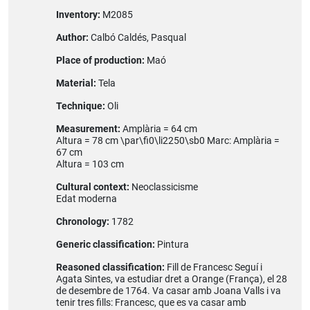
Inventory:
M2085
Author:
Calbó Caldés, Pasqual
Place of production:
Maó
Material:
Tela
Technique:
Oli
Measurement:
Amplària = 64 cm
Altura = 78 cm \par\fi0\li2250\sb0 Marc: Amplària =
67 cm
Altura = 103 cm
Cultural context:
Neoclassicisme
Edat moderna
Chronology:
1782
Generic classification:
Pintura
Reasoned classification:
Fill de Francesc Seguí i
Agata Sintes, va estudiar dret a Orange (França), el 28
de desembre de 1764. Va casar amb Joana Valls i va
tenir tres fills: Francesc, que es va casar amb