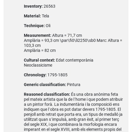
Inventory:
26563
Material:
Tela
Technique:
Oli
Measurement:
Altura = 71,7 cm
Amplària = 93,3 cm \par\fi0\li2250\sb0 Marc: Altura =
103,3 cm
Amplària = 82 cm
Cultural context:
Edat contemporània
Neoclassicisme
Chronology:
1795-1805
Generic classification:
Pintura
Reasoned classification:
És una obra anònima feta
pel mateix artista que la de l´home i que podem atribuir
a un pintor forà. La indumentària i la composició ens
indiquen que l´obra es pot datar devers 1795-1805. El
penjoll amb retrat que porta era, un tipus de medalló ja
utilitzat quan s´impulsà, amb gran èxit, al primer terç
del segle XIX, i que combinava la morfologia encara
imperant en el segle XVIII, amb els elements propis del