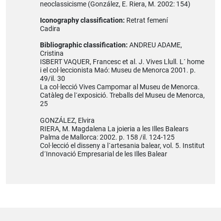
neoclassicisme (González, E. Riera, M. 2002: 154)
Iconography classification:
Retrat femení
Cadira
Bibliographic classification:
ANDREU ADAME,
Cristina
ISBERT VAQUER, Francesc et al. J. Vives Llull. L´ home
i el col·leccionista Maó: Museu de Menorca 2001. p.
49/il. 30
La col·lecció Vives Campomar al Museu de Menorca.
Catàleg de l´exposició. Treballs del Museu de Menorca,
25
GONZÁLEZ, Elvira
RIERA, M. Magdalena La joieria a les Illes Balears
Palma de Mallorca: 2002. p. 158 /il. 124-125
Col·lecció el disseny a l´artesania balear, vol. 5. Institut
d´Innovació Empresarial de les Illes Balear