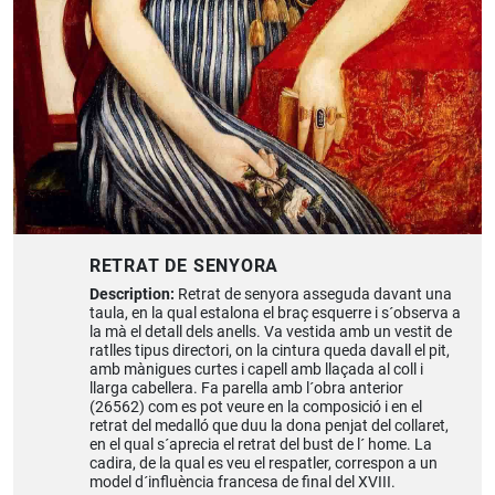
RETRAT DE SENYORA
Description:
Retrat de senyora asseguda davant una
taula, en la qual estalona el braç esquerre i s´observa a
la mà el detall dels anells. Va vestida amb un vestit de
ratlles tipus directori, on la cintura queda davall el pit,
amb mànigues curtes i capell amb llaçada al coll i
llarga cabellera. Fa parella amb l´obra anterior
(26562) com es pot veure en la composició i en el
retrat del medalló que duu la dona penjat del collaret,
en el qual s´aprecia el retrat del bust de l´ home. La
cadira, de la qual es veu el respatler, correspon a un
model d´influència francesa de final del XVIII.