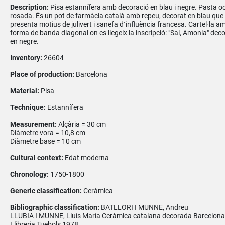
Description:
Pisa estannífera amb decoració en blau i negre. Pasta o
rosada. És un pot de farmàcia català amb repeu, decorat en blau que
presenta motius de julivert i sanefa d´influència francesa. Cartel·la a
forma de banda diagonal on es llegeix la inscripció: "Sal, Amonia" dec
en negre.
Inventory:
26604
Place of production:
Barcelona
Material:
Pisa
Technique:
Estannífera
Measurement:
Alçària = 30 cm
Diàmetre vora = 10,8 cm
Diàmetre base = 10 cm
Cultural context:
Edat moderna
Chronology:
1750-1800
Generic classification:
Ceràmica
Bibliographic classification:
BATLLORI I MUNNE, Andreu
LLUBIA I MUNNE, Lluís María Ceràmica catalana decorada Barcelona
Llibreria Tuebols 1978.