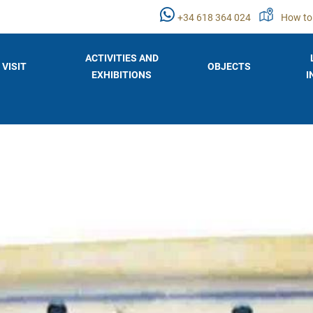
+34 618 364 024
How to
ACTIVITIES AND
VISIT
OBJECTS
EXHIBITIONS
I