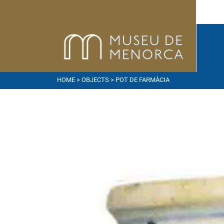
HOME
>
OBJECTS
> POT DE FARMÀCIA