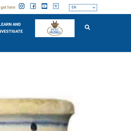
 get here
EN
LEARN AND
NVESTIGATE